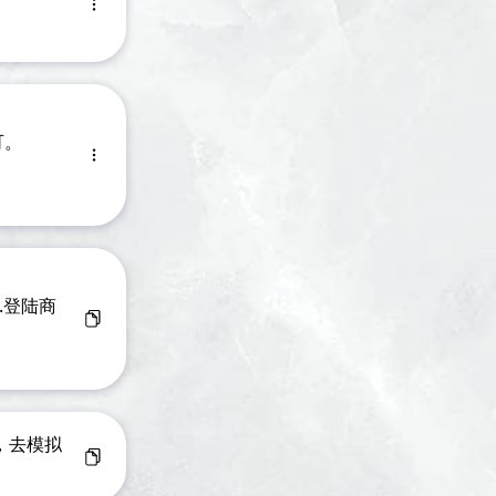
可。
3.登陆商
，去模拟
）