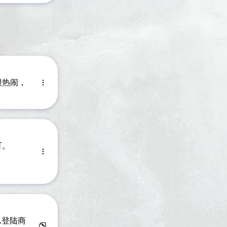
很热闹，
可。
3.登陆商